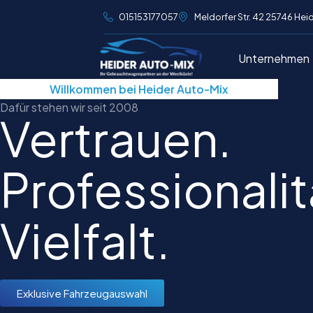
015153177057
Meldorfer Str. 42 25746 Hei
Unternehmen
Willkommen bei Heider Auto-Mix
Dafür stehen wir seit 2008
Vertrauen.
Professionalit
Vielfalt.
Exklusive Fahrzeugauswahl